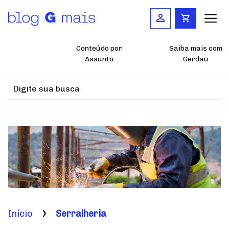
Pular
para
o
conteúdo
principal
Conteúdo por
Saiba mais com
Assunto
Gerdau
Início
Serralheria