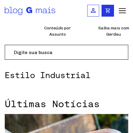
Pular
para
o
conteúdo
principal
Conteúdo por
Saiba mais com
Assunto
Gerdau
Estilo Industrial
Últimas Notícias