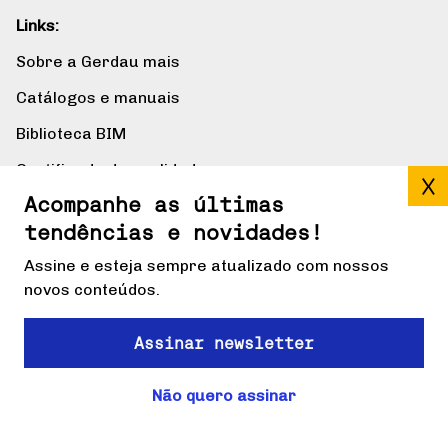
Links:
Sobre a Gerdau mais
Catálogos e manuais
Biblioteca BIM
Certificado de qualidade
Acompanhe as últimas
Cálculo de equivalência
tendências e novidades!
Gerdau Design
Assine e esteja sempre atualizado com nossos
Perfil Estrutural W
novos conteúdos.
GG 70
Assinar newsletter
Segmentos:
Não quero assinar
Construção Civil
Agropecuária