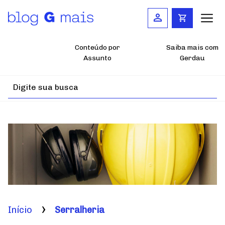
Pular
para
o
conteúdo
principal
Conteúdo por
Saiba mais com
Assunto
Gerdau
Início
Serralheria