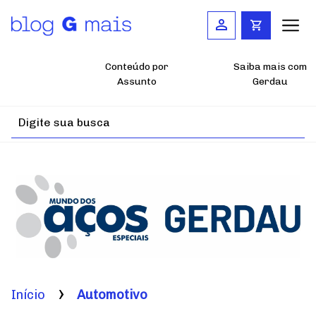
Pular
para
o
conteúdo
principal
Conteúdo por
Saiba mais com
Assunto
Gerdau
Início
Automotivo