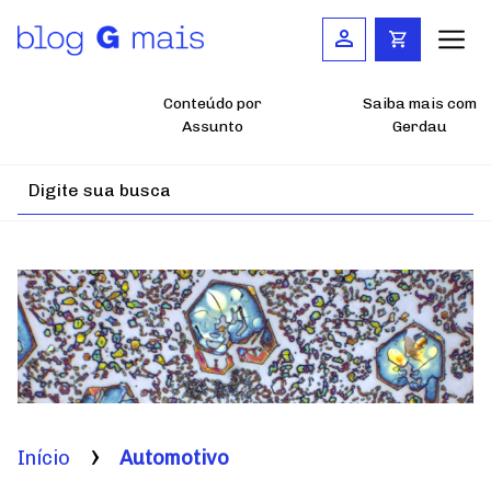
Pular
para
o
conteúdo
principal
Conteúdo por
Saiba mais com
Assunto
Gerdau
Início
Automotivo