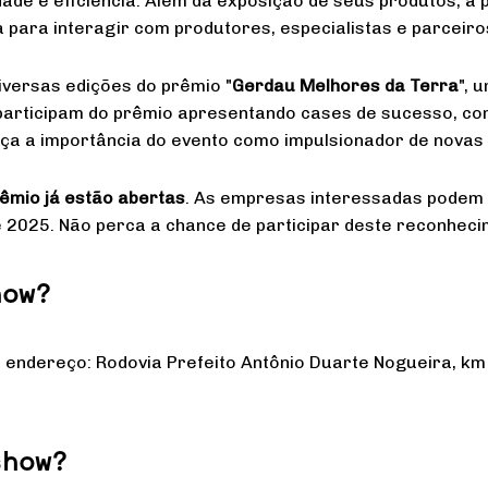
dade e eficiência. Além da exposição de seus produtos, a 
para interagir com produtores, especialistas e parceiro
versas edições do prêmio "
Gerdau Melhores da Terra
", 
participam do prêmio apresentando cases de sucesso, co
rça a importância do evento como impulsionador de novas
rêmio já estão abertas
. As empresas interessadas podem ac
e 2025. Não perca a chance de participar deste reconhec
how?
 endereço: Rodovia Prefeito Antônio Duarte Nogueira, km 
show?