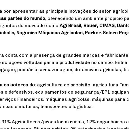
 por apresentar as principais inovações do setor agrícola
sas partes do mundo
, oferecendo um ambiente propício p
 gigantes do mercado como
Agi Brasil, Bauer, CIMAG, Danf
ichelin, Nogueira Máquinas Agrícolas, Parker, Selero Peça
ra conta com a presença de grandes marcas e fabricant
 soluções voltadas para a produtividade no campo. Entre
rigação, pecuária, armazenagem, defensivos agrícolas, tr
ra os setores
de:
agricultura de precisão, agricultura Fam
ntes e defensivos, equipamentos de segurança/EPI, equip
erviços Financeiros, máquinas agrícolas, máquinas para c
bombas e motores, transportes e logística.
:
31% Agricultores/produtores rurais, 12% engenheiros 
 de fazendas, 5% pecuaristas, 2% veterinários/zootecni