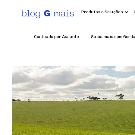
Pular
para
o
Produtos e Soluções
conteúdo
principal
Conteúdo por Assunto
Saiba mais com Gerd