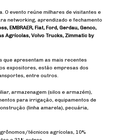
. O evento reúne milhares de visitantes e
ara networking, aprendizado e fechamento
oss, EMBRAER, Fiat, Ford, Gerdau, Genco,
s Agrícolas, Volvo Trucks, Zimmatic by
es que apresentam as mais recentes
 os expositores, estão empresas dos
ansportes, entre outros.
iliar, armazenagem (silos e armazém),
amentos para irrigação, equipamentos de
onstrução (linha amarela), pecuária,
agrônomos/técnicos agrícolas, 10%
stas e 31% outros.