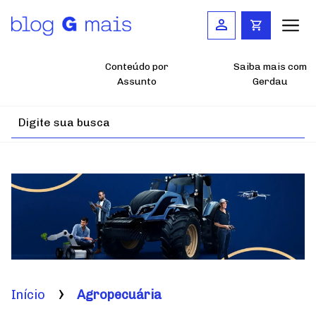
Pular
para
o
conteúdo
principal
Conteúdo por
Saiba mais com
Assunto
Gerdau
Início
Agropecuária