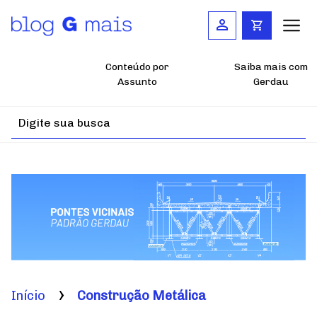
Pular
para
o
conteúdo
principal
Conteúdo por
Saiba mais com
Assunto
Gerdau
Início
Construção Metálica