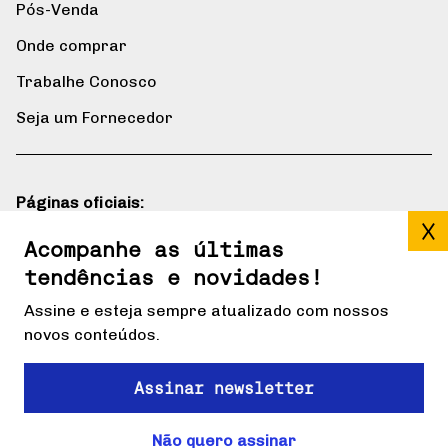
Pós-Venda
Onde comprar
Trabalhe Conosco
Seja um Fornecedor
Páginas oficiais:
Blog
Acompanhe as últimas
tendências e novidades!
Gerdau mais
Assine e esteja sempre atualizado com nossos
novos conteúdos.
Redes sociais:
Assinar newsletter
Não quero assinar
© Copyright Gerdau S/A 2024