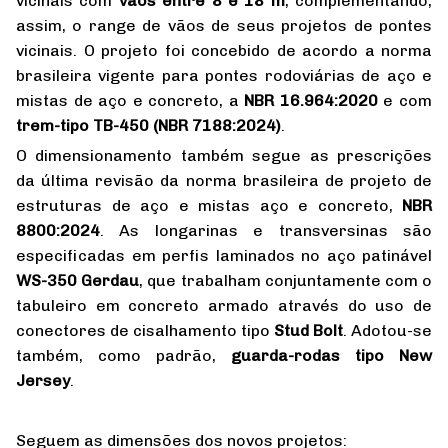
vicinais com
vãos entre 8 e 18 m
, complementando,
assim, o range de vãos de seus projetos de pontes
vicinais. O projeto foi concebido de acordo a norma
brasileira vigente para pontes rodoviárias de aço e
mistas de aço e concreto, a
NBR 16.964:2020
e com
trem-tipo TB-450 (NBR 7188:2024)
.
O dimensionamento também segue as prescrições
da última revisão da norma brasileira de projeto de
estruturas de aço e mistas aço e concreto,
NBR
8800:2024
. As longarinas e transversinas são
especificadas em perfis laminados no aço patinável
WS-350 Gerdau
, que trabalham conjuntamente com o
tabuleiro em concreto armado através do uso de
conectores de cisalhamento tipo
Stud Bolt
. Adotou-se
também, como padrão,
guarda-rodas tipo New
Jersey
.
Seguem as dimensões dos novos projetos: