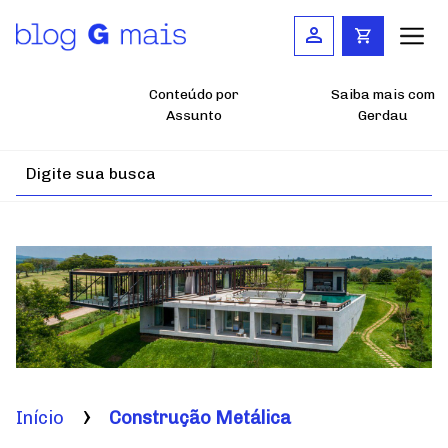
Pular
para
o
conteúdo
principal
Conteúdo por
Saiba mais com
Assunto
Gerdau
Início
Construção Metálica