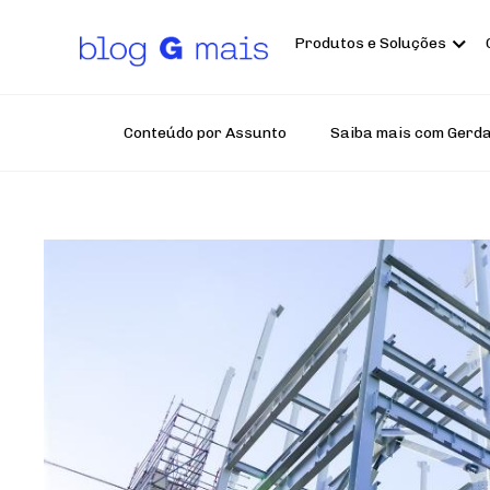
Pular
para
o
Produtos e Soluções
conteúdo
principal
Conteúdo por Assunto
Saiba mais com Gerd