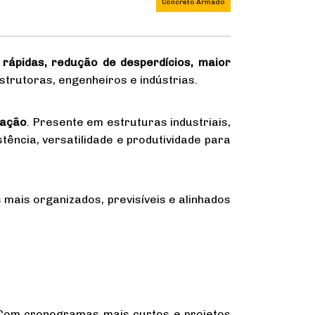
Concreto Armado
rápidas, redução de desperdícios, maior
trutoras, engenheiros e indústrias.
zação
. Presente em estruturas industriais,
stência, versatilidade e produtividade para
mais organizados, previsíveis e alinhados
. Com cronogramas mais curtos e projetos