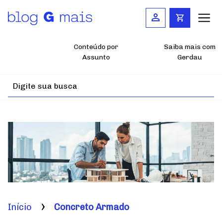
Pular
para
o
conteúdo
principal
Conteúdo por
Saiba mais com
Assunto
Gerdau
Início
Concreto Armado