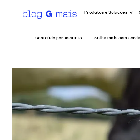
Pular
para
o
Produtos e Soluções
conteúdo
principal
Conteúdo por Assunto
Saiba mais com Gerd