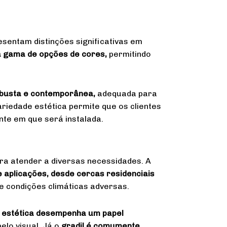
esentam distinções significativas em
a gama de opções de cores,
permitindo
.
obusta e contemporânea,
adequada para
riedade estética permite que os clientes
te em que será instalada.
ara atender a diversas necessidades. A
 aplicações, desde cercas residenciais
 e condições climáticas adversas.
a estética desempenha um papel
lo visual. Já o
gradil é comumente