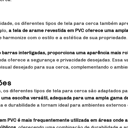
idade, os diferentes tipos de tela para cerca também apr
plo,
a tela de arame revestida em PVC oferece uma ampl
 harmonize com o estilo e a estética de sua propriedade
e barras interligadas, proporciona uma aparência mais r
da oferece a segurança e privacidade desejadas. Essa va
visual desejado para sua cerca, complementando o ambien
ões
s, os diferentes tipos de tela para cerca são adaptados p
 uma escolha versátil, adequada para uma ampla gama de
a e durabilidade a tornam ideal para ambientes externos
 em PVC é mais frequentemente utilizada em áreas onde 
úblicos,
oferecendo uma combinação de durabilidade e ape